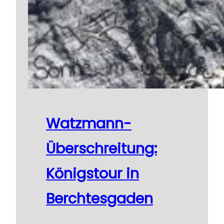
Watzmann-
Überschreitung:
Königstour in
Berchtesgaden