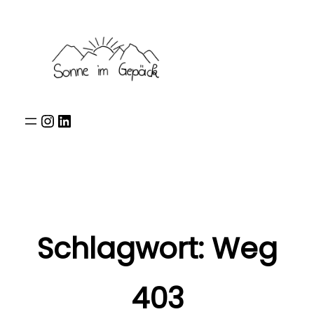
Zum
Inhalt
springen
Instagram
LinkedIn
Schlagwort:
Weg
403