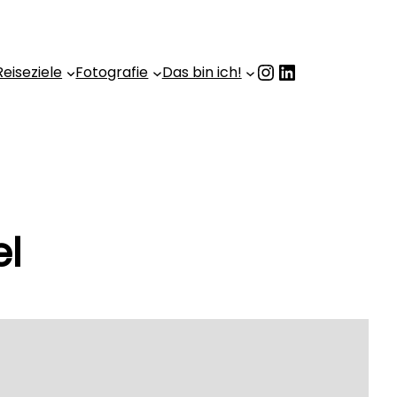
Instagram
LinkedIn
Reiseziele
Fotografie
Das bin ich!
el