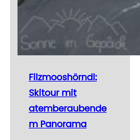
Filzmooshörndl:
Skitour mit
atemberaubende
m Panorama