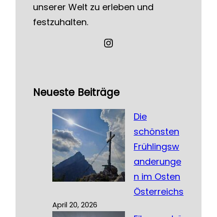
unserer Welt zu erleben und
festzuhalten.
Instagram
Neueste Beiträge
Die
schönsten
Frühlingsw
anderunge
n im Osten
Österreichs
April 20, 2026