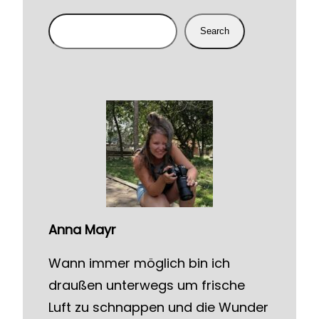
S
Search
e
a
r
c
h
Anna
Mayr
Wann immer möglich bin ich
draußen unterwegs um frische
Luft zu schnappen und die Wunder