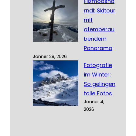
Filzmooshö
rndl: Skitour
mit
atemberau
bendem
Panorama
Jänner 28, 2026
Fotografie
im Winter:
So gelingen
tolle Fotos
Jänner 4,
2026