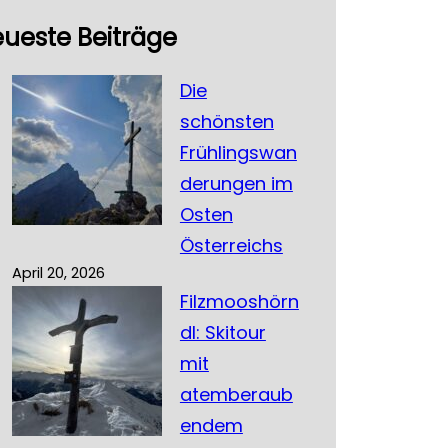
ueste Beiträge
Die
schönsten
Frühlingswan
derungen im
Osten
Österreichs
April 20, 2026
Filzmooshörn
dl: Skitour
mit
atemberaub
endem