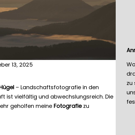
c
h
An
Wa
eber 13, 2025
dr
zu
 Hügel
– Landschaftsfotografie in den
uns
ist vielfältig und abwechslungsreich. Die
fes
ehr geholfen meine
Fotografie
zu