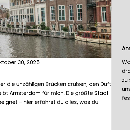
c
h
An
Wa
ktober 30, 2025
dr
zu
er die unzähligen Brücken cruisen, den Duft
uns
reibt Amsterdam für mich. Die größte Stadt
fes
eeignet – hier erfährst du alles, was du