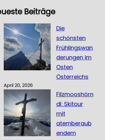
ueste Beiträge
Die
schönsten
Frühlingswan
derungen im
Osten
Österreichs
April 20, 2026
Filzmooshörn
dl: Skitour
mit
atemberaub
endem